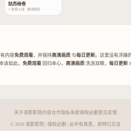
姑苏绘卷
⭐ 即将上线 · 敬请期待
有内容
免费观看
，并保持
高清画质
与
每日更新
。这里没有浮躁
本该如此，
免费观看
回归本心，
高清画质
洗涤双眼，
每日更新
关于清影影院
内容合作
隐私条款
侵权必删
意见反馈
© 2026 清影影院 | 侵权必删 | 此中有真意，欲辨已忘言