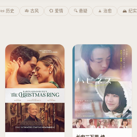
📜 历史
🎋 古风
💞 爱情
🔍 悬疑
🧘 治愈
🏔️ 纪实