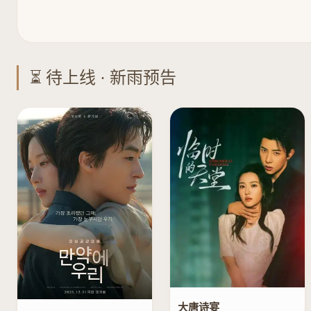
⏳ 待上线 · 新雨预告
大唐诗宴