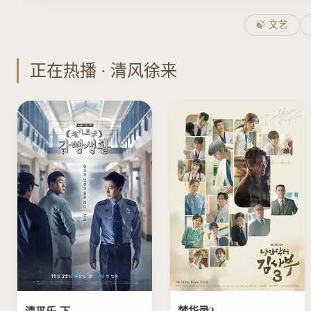
🍃 文艺
正在热播 · 清风徐来
梦华录2