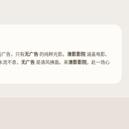
的广告，只有
无广告
的纯粹光影。
清影影院
涵盖电影、
水流不息，
无广告
是清风拂面。来
清影影院
，赴一场心