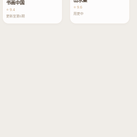
山水集
书画中国
⭐ 9.6
⭐ 9.4
周更中
更新至第6期