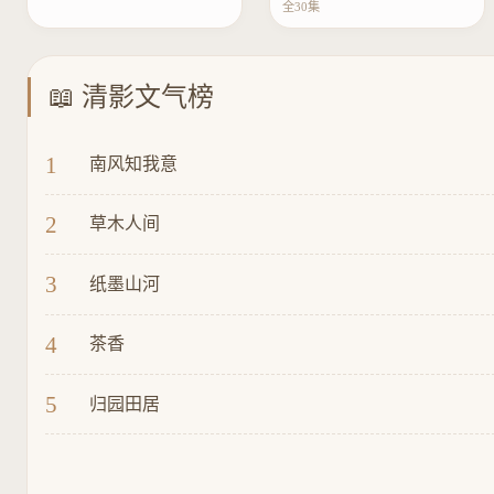
全30集
📖 清影文气榜
1
南风知我意
2
草木人间
3
纸墨山河
4
茶香
5
归园田居