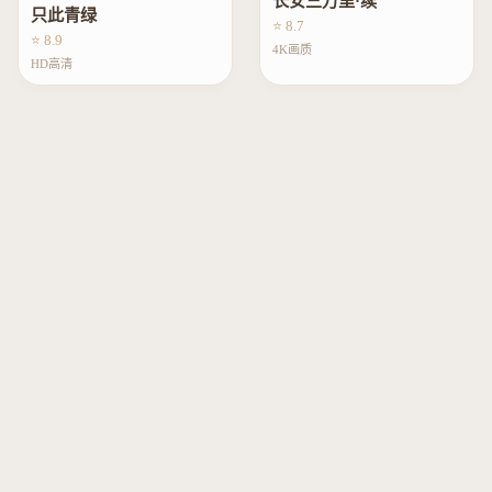
长安三万里·续
只此青绿
⭐ 8.7
⭐ 8.9
4K画质
HD高清