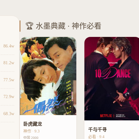
🏆 水墨典藏 · 神作必看
86.4w
81.2w
77.5w
72.9w
68.3w
卧虎藏龙
千与千寻
神作 · 9.3
必看 · 9.4
中国 2000