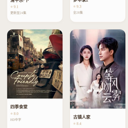
清平乐·下
⭐ 9.3
⭐ 9.1
全28集
更新至24集
四季食堂
⭐ 8.0
古镇人家
HD中字
⭐ 8.4